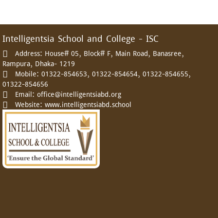
as on 11 Aug, 2026 01:07 AM
Intelligentsia School and College - ISC
Address:
House# 05, Block# F, Main Road, Banasree,
Rampura, Dhaka- 1219
Mobile:
01322-854653, 01322-854654, 01322-854655,
01322-854656
Email:
office@intelligentsiabd.org
Website:
www.intelligentsiabd.school